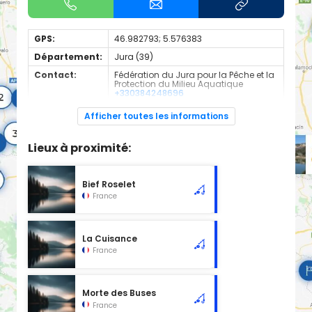
GPS:
46.982793; 5.576383
Département:
Jura (39)
Contact:
Fédération du Jura pour la Pêche et la
Protection du Milieu Aquatique
+330384248696
Espèces de
Truite Fario
Afficher toutes les informations
poissons:
Cours d'eau d'une longueur de 0.57 km classé en 1ère
Lieux à proximité:
catégorie piscicole à cet emplacement.
Bief Roselet
France
La Cuisance
France
Morte des Buses
France