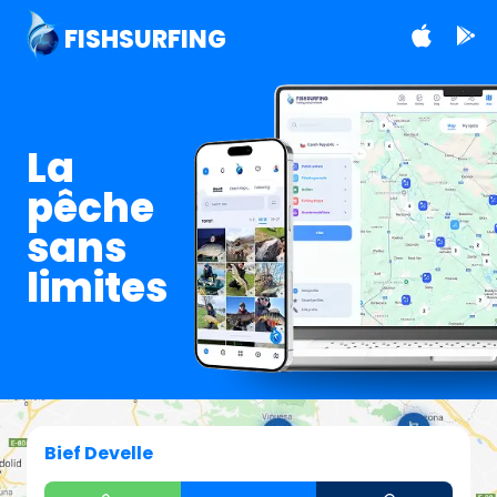
FISHSURFING
La
pêche
sans
limites
Bief Develle