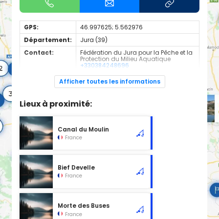
GPS:
46.997625; 5.562976
Département:
Jura (39)
Contact:
Fédération du Jura pour la Pêche et la
Protection du Milieu Aquatique
+330384248696
Espèces de
Truite Fario
Afficher toutes les informations
poissons:
Cours d'eau d'une longueur de 34.97 km classé en 1ère
Lieux à proximité:
catégorie piscicole à cet emplacement.
Canal du Moulin
France
Bief Develle
France
Morte des Buses
France