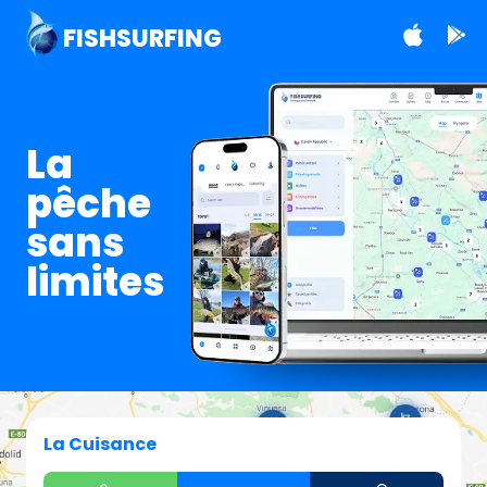
FISHSURFING
La
pêche
sans
limites
La Cuisance