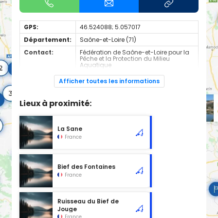
GPS:
46.524088; 5.057017
Département:
Saône-et-Loire (71)
Contact:
Fédération de Saône-et-Loire pour la
Pêche et la Protection du Milieu
Aquatique
+330385238300
Afficher toutes les informations
Espèces de
Carnassier, carpe, poisson blanc
poissons:
Lieux à proximité:
Cours d'eau d'une longueur de 2.06 km classé en 2ème
catégorie piscicole à cet emplacement.
La Sane
France
Bief des Fontaines
France
Ruisseau du Bief de
Jouge
France