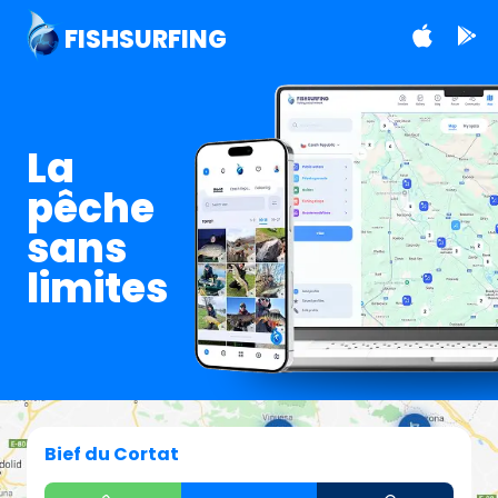
FISHSURFING
La
pêche
sans
limites
Bief du Cortat