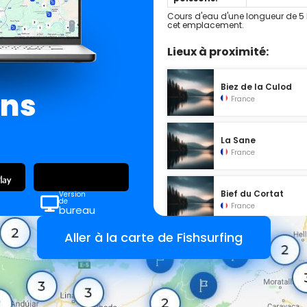
Cours d'eau d'une longueur de 5
cet emplacement.
Lieux à proximité:
Biez de la Culod
ans
France
La Sane
France
Bief du Cortat
Version
de
France
bureau
Aller à la carte de Fishsurfing