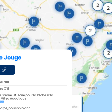
de Jouge
028788
e (71)
 Saône-et-Loire pour la Pêche et la
u Milieu Aquatique
300
carpe, poisson blanc