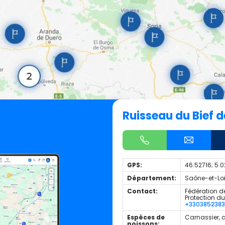
Ruisseau du Bief 
GPS:
46.52716; 5.
Département:
Saône-et-Loir
Contact:
Fédération de
Protection d
+330385238
Espèces de
Carnassier, 
poissons: