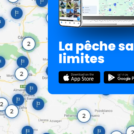
La pêche s
limites