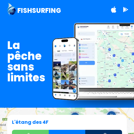
FISHSURFING
La
pêche
sans
limites
L'étang des 4F