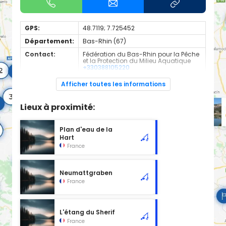
GPS:
48.7119; 7.725452
Département:
Bas-Rhin (67)
Contact:
Fédération du Bas-Rhin pour la Pêche
et la Protection du Milieu Aquatique
+330388105220
Espèces de
Carnassier, carpe, poisson blanc
Afficher toutes les informations
poissons:
Plan d'eau en 2nd catégorie
Lieux à proximité:
Plan d'eau de la
Hart
France
Neumattgraben
France
L'étang du Sherif
France