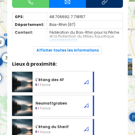
GPS:
48.706692; 7.718157
Département:
Bas-Rhin (67)
Contact:
Fédération du Bas-Rhin pour la Pêche
et la Protection du Milieu Aquatique
+330388105220
Espèces de
Carnassier, carpe, poisson blanc
Afficher toutes les informations
poissons:
Plan d'eau en 2nd catégorie
Lieux à proximité:
L'étang des 4F
France
Neumattgraben
France
L'étang du Sherif
France