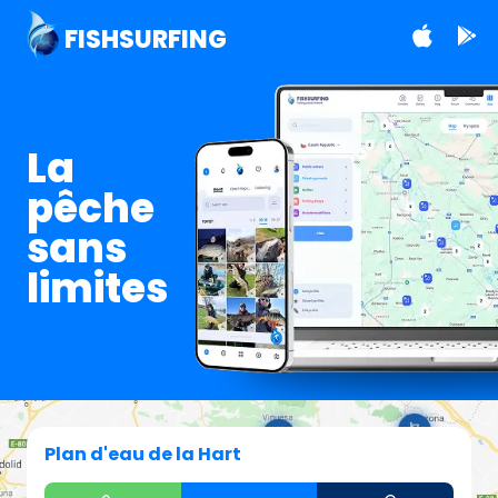
FISHSURFING
La
pêche
sans
limites
Plan d'eau de la Hart