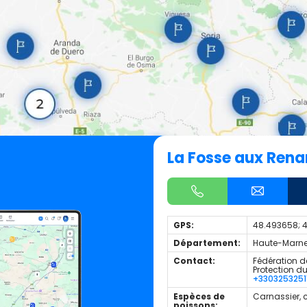
La Fosse aux Rena
GPS:
48.493658; 
Département:
Haute-Marne
Contact:
Fédération d
Protection d
+3303253251
Espèces de
Carnassier, 
poissons: