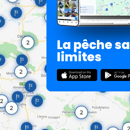
La pêche s
limites