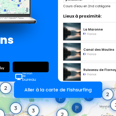
Cours d'eau en 2nd catégorie
Lieux à proximité:
La Maronne
France
ans
Canal des Moulins
France
Ruisseau de Florno
Version
France
de
bureau
Aller à la carte de Fishsurfing