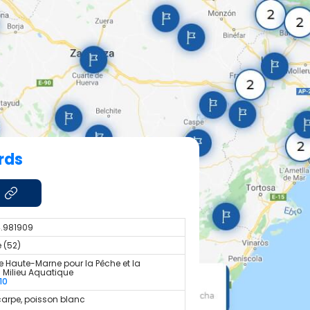
rds
4.981909
 (52)
e Haute-Marne pour la Pêche et la
u Milieu Aquatique
10
carpe, poisson blanc