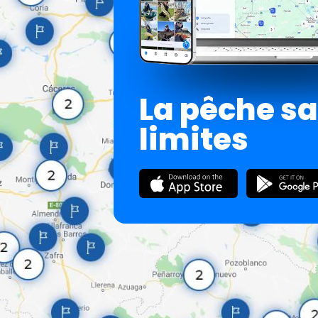
La pêche s
limites