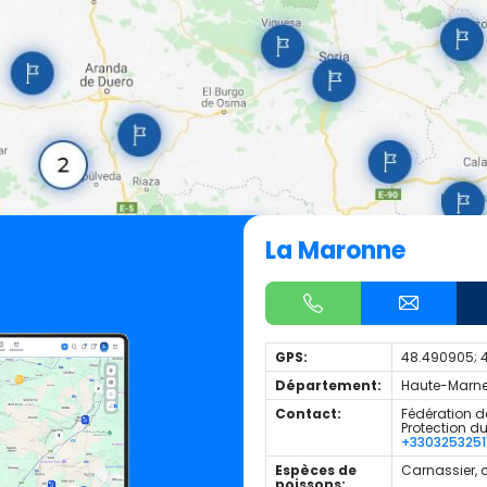
La Maronne
GPS:
48.490905; 
Département:
Haute-Marne
Contact:
Fédération d
Protection d
+3303253251
Espèces de
Carnassier, 
poissons: