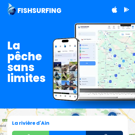
FISHSURFING
La
pêche
sans
limites
La rivière d'Ain