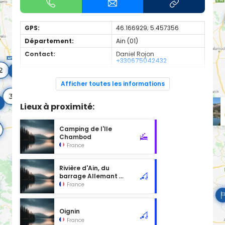
GPS:
46.166929; 5.457356
Département:
Ain (01)
Contact:
Daniel Rojon
+330675042432
Espèces de poissons:
Truite, l'ombre commun
Afficher toutes les informations
Géré par l'AAPPMA AUPRA
Lieux à proximité:
Camping de l'Ile
Chambod
France
Rivière d'Ain, du
barrage Allemant à
Merpuis
France
Oignin
France