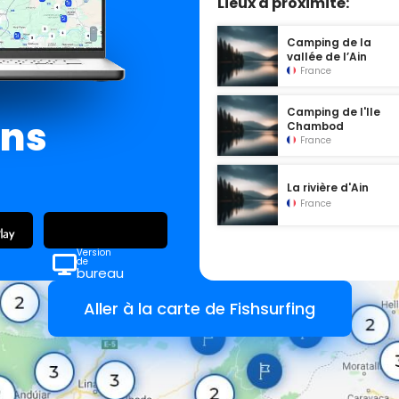
Lieux à proximité:
Camping de la
vallée de l’Ain
France
Camping de l'Ile
ans
Chambod
France
La rivière d'Ain
France
Version
de
bureau
Aller à la carte de Fishsurfing