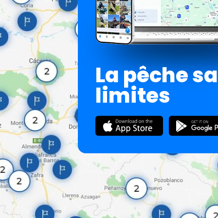
La pêche s
limites