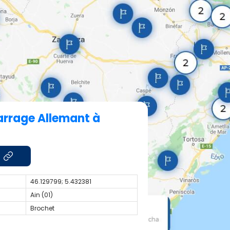
barrage Allemant à
46.129799; 5.432381
Ain (01)
Brochet