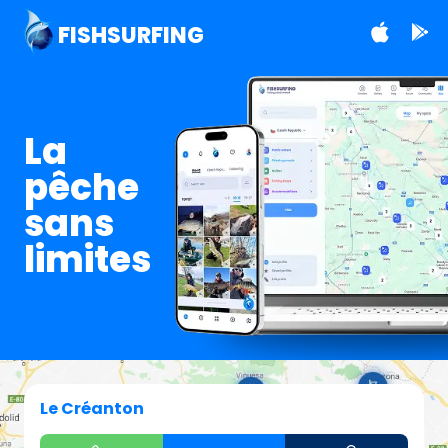
FISHSURFING
La
pêche
sans
limites
Le Créanton