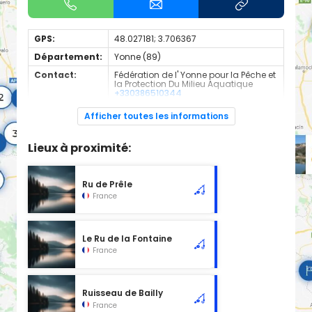
GPS:
48.027181; 3.706367
Département:
Yonne (89)
Contact:
Fédération de l' Yonne pour la Pêche et
la Protection Du Milieu Aquatique
+330386510344
Espèces de
Truite
Afficher toutes les informations
poissons:
Cours d'eau classé en 1ère catégorie à l'emplacement
Lieux à proximité:
sélectionné, d'une longueur de 13.00 km.
Ru de Prêle
France
Le Ru de la Fontaine
France
Ruisseau de Bailly
France