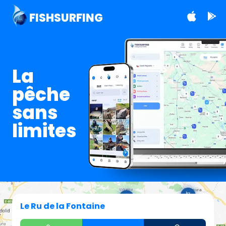
FISHSURFING
La
pêche
sans
limites
Le Ru de la Fontaine