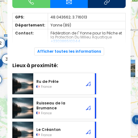
GPS:
48.043662; 3.716013
Département:
Yonne (89)
Contact:
Fédération de l' Yonne pour la Pêche et
la Protection Du Milieu Aquatique
+330386510344
Espèces de
Truite
Afficher toutes les informations
poissons:
Cours d'eau classé en 1ère catégorie à l'emplacement
Lieux à proximité:
sélectionné, d'une longueur de 6.00 km.
Ru de Prêle
France
Ruisseau de la
Brumance
France
Le Créanton
France