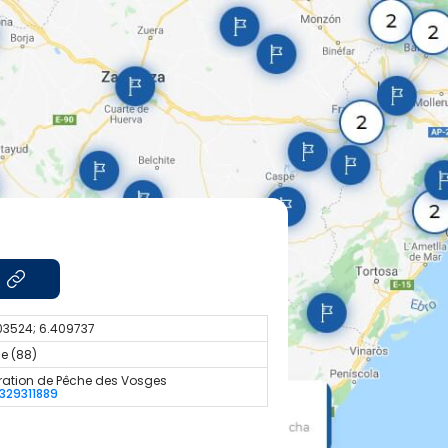
03524; 6.409737
e (88)
ration de Pêche des Vosges
329311889