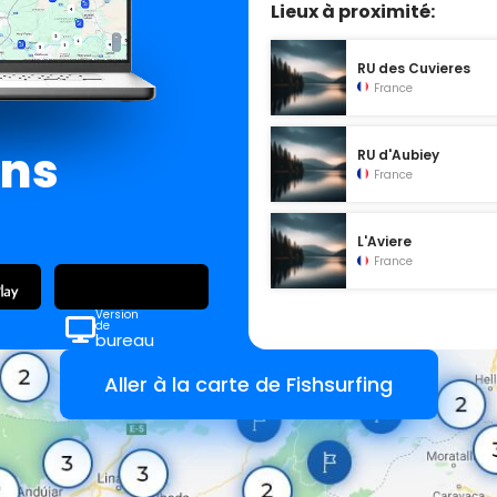
Lieux à proximité:
RU des Cuvieres
France
ans
RU d'Aubiey
France
L'Aviere
France
Version
de
bureau
Aller à la carte de Fishsurfing