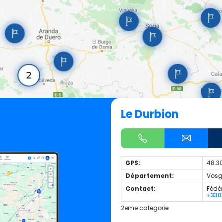
Le Durbion
GPS:
48.3
Département:
Vosg
Contact:
Fédé
+330
2eme categorie