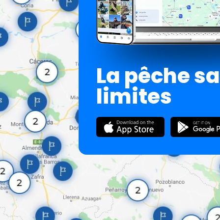
La pêche s
limites