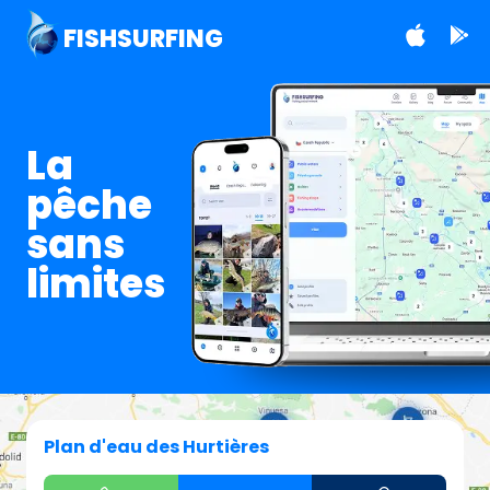
FISHSURFING
La
pêche
sans
limites
Plan d'eau des Hurtières