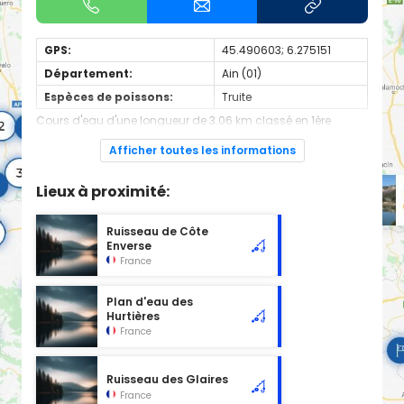
GPS:
45.490603; 6.275151
Département:
Ain (01)
Espèces de poissons:
Truite
Cours d'eau d'une longueur de 3.06 km classé en 1ère
catégorie piscicole à cet emplacement.
Afficher toutes les informations
Lieux à proximité:
Ruisseau de Côte
Enverse
France
Plan d'eau des
Hurtières
France
Ruisseau des Glaires
France