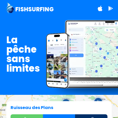
FISHSURFING
La
pêche
sans
limites
Ruisseau des Plans