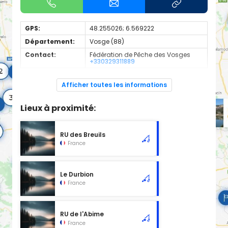
GPS:
48.255026; 6.569222
Département:
Vosge (88)
Contact:
Fédération de Pêche des Vosges
+330329311889
1ere categorie
Afficher toutes les informations
Lieux à proximité:
RU des Breuils
France
Le Durbion
France
RU de l'Abime
France