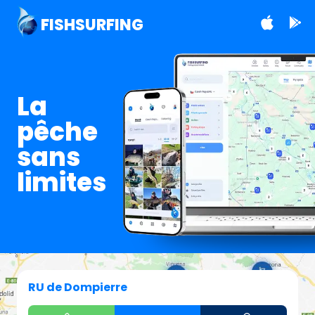
FISHSURFING
La
pêche
sans
limites
RU de Dompierre