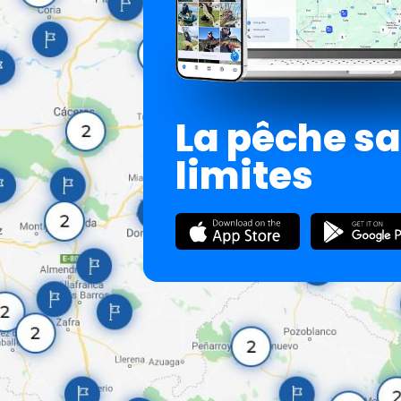
La pêche s
limites