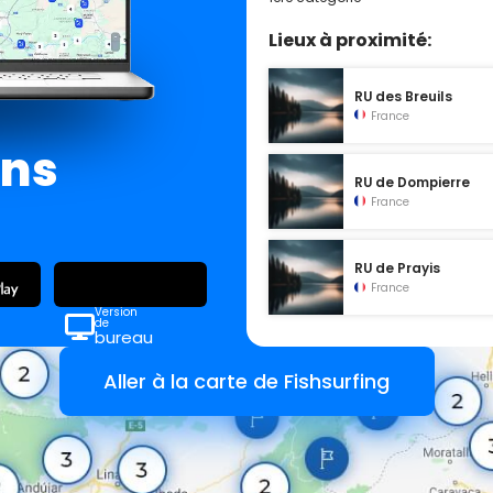
Lieux à proximité:
RU des Breuils
France
ans
RU de Dompierre
France
RU de Prayis
France
Version
de
bureau
Aller à la carte de Fishsurfing