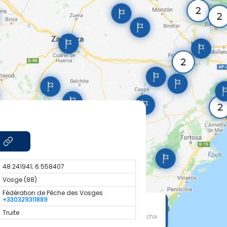
48.241941; 6.558407
Vosge (88)
Fédération de Pêche des Vosges
+330329311889
Truite