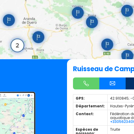
Ruisseau de Cam
GPS:
42.910845; -
Département:
Hautes-Pyrén
Contact:
Fédération de
aquatique d
+330562340
Espèces de
Truite
poissons: