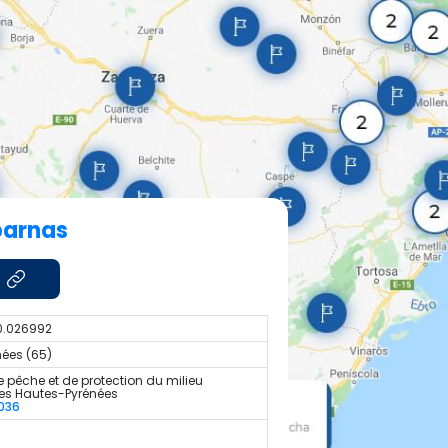
parnas
0.026992
ées (65)
 pêche et de protection du milieu
es Hautes-Pyrénées
036