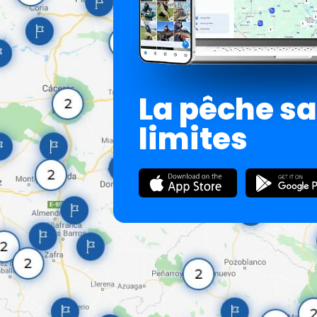
La pêche s
limites