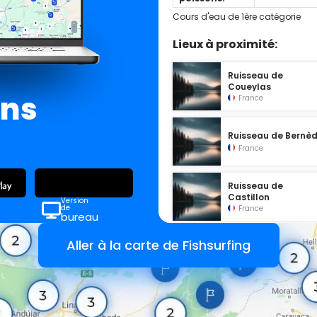
Cours d'eau de 1ère catégorie
Lieux à proximité:
Ruisseau de
Coueylas
ans
France
Ruisseau de Bernè
France
Ruisseau de
Castillon
Version
de
France
bureau
Aller à la carte de Fishsurfing