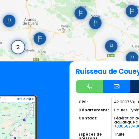
Ruisseau de Coue
GPS:
42.909763; -
Département:
Hautes-Pyrén
Contact:
Fédération de
aquatique d
+330562340
Espèces de
Truite
poissons: