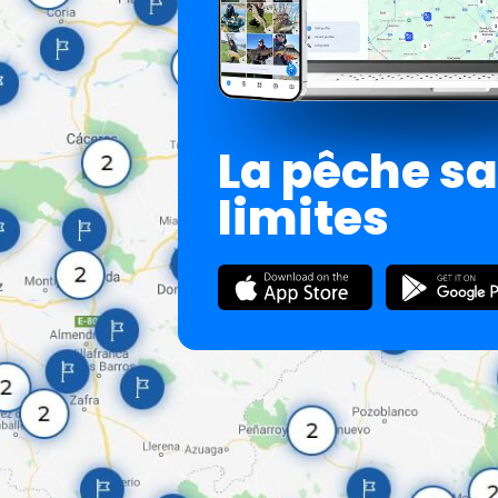
La pêche s
limites