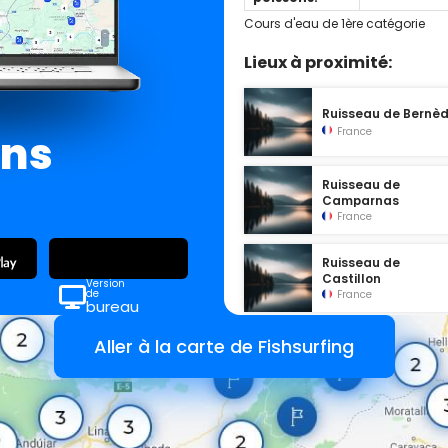
Cours d'eau de 1ère catégorie
Lieux à proximité:
Ruisseau de Bernè
France
ans
Ruisseau de
Camparnas
France
Ruisseau de
Castillon
Version
de
France
bureau
Aller à la carte de Fishsurfing