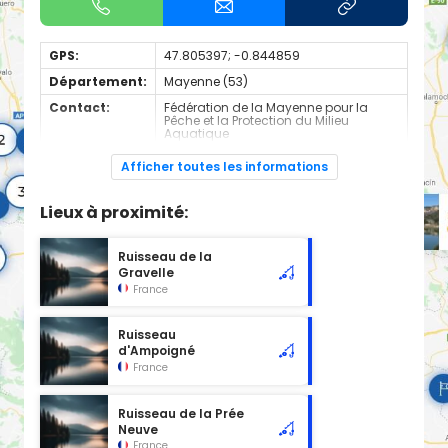
GPS:
47.805397; -0.844859
Département:
Mayenne (53)
Contact:
Fédération de la Mayenne pour la
Pêche et la Protection du Milieu
Aquatique
+330243691213
Afficher toutes les informations
Espèces de
Carnassier, carpe, poisson blanc
poissons:
Lieux à proximité:
Cours d'eau de 2nd catégorie
Ruisseau de la
Gravelle
France
Ruisseau
d'Ampoigné
France
Ruisseau de la Prée
Neuve
France