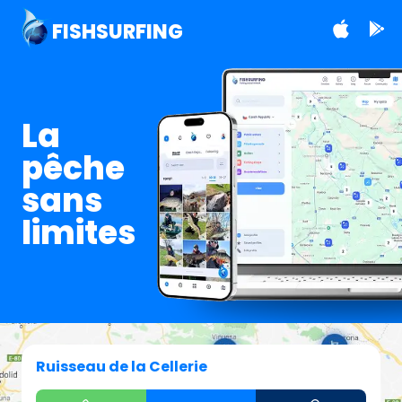
FISHSURFING
La
pêche
sans
limites
Ruisseau de la Cellerie