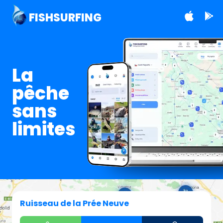
FISHSURFING
La
pêche
sans
limites
Ruisseau de la Prée Neuve