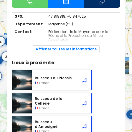
GPS:
47.818818; -0.847625
Département:
Mayenne (53)
Contact:
Fédération de la Mayenne pour la
Pêche et la Protection du Milieu
Aquatique
+330243691213
Afficher toutes les informations
Espèces de
Carnassier, carpe, poisson blanc
poissons:
Lieux à proximité:
Cours d'eau de 2nd catégorie
Ruisseau du Plessis
France
Ruisseau de la
Cellerie
France
Ruisseau
d'Ampoigné
France