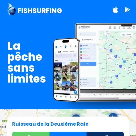
FISHSURFING
La
pêche
sans
limites
Ruisseau de la Deuxième Raie