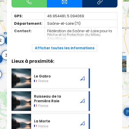
GPS:
46.954481; 5.094069
Département:
Saône-et-Loire (71)
Contact:
Fédération de Saône-et-Loire pour la
Pêche et la Protection du Milieu
Aquatique
+330385238300
Afficher toutes les informations
Espèces de
Carnassier, carpe, poisson blanc
poissons:
Lieux à proximité:
Cours d'eau d'une longueur de 3.67 km classé en 2ème
catégorie piscicole à cet emplacement.
Le Gabro
France
Ruisseau de la
Première Raie
France
La Morte
France