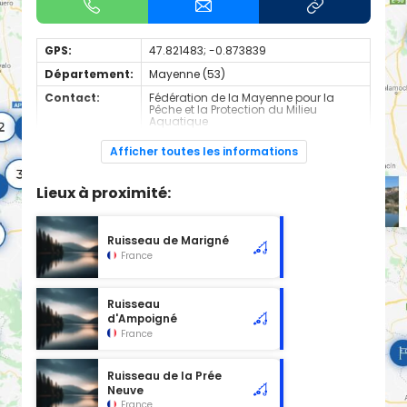
GPS:
47.821483; -0.873839
Département:
Mayenne (53)
Contact:
Fédération de la Mayenne pour la
Pêche et la Protection du Milieu
Aquatique
+330243691213
Afficher toutes les informations
Espèces de
Carnassier, carpe, poisson blanc
poissons:
Lieux à proximité:
Cours d'eau de 2nd catégorie
Ruisseau de Marigné
France
Ruisseau
d'Ampoigné
France
Ruisseau de la Prée
Neuve
France