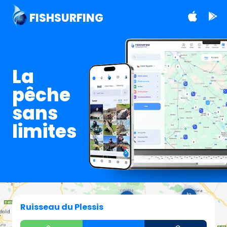
FISHSURFING
La
pêche
sans
limites
Ruisseau du Plessis