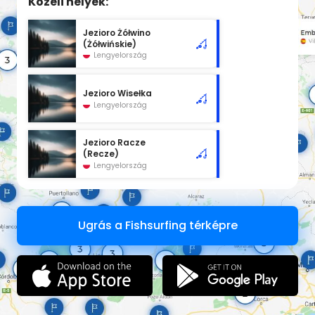
Közeli helyek:
Jezioro Żółwino
(Żółwińskie)
Lengyelország
Jezioro Wisełka
Lengyelország
Jezioro Racze
(Recze)
Lengyelország
Ugrás a Fishsurfing térképre