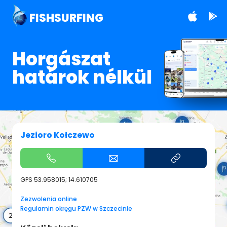
FISHSURFING
Horgászat
határok nélkül
Jezioro Kołczewo
GPS
53.958015; 14.610705
Zezwolenia online
Regulamin okręgu PZW w Szczecinie