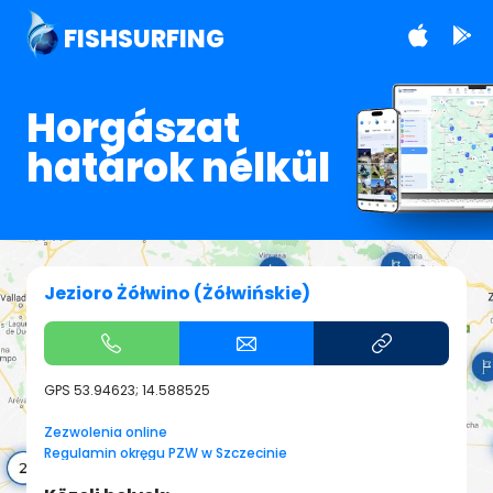
FISHSURFING
Horgászat
határok nélkül
Jezioro Żółwino (Żółwińskie)
GPS
53.94623; 14.588525
Zezwolenia online
Regulamin okręgu PZW w Szczecinie