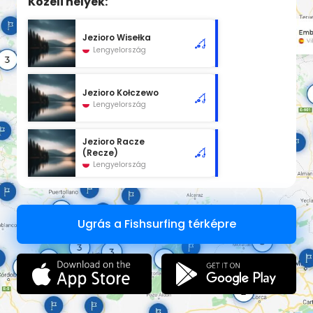
Közeli helyek:
Jezioro Wisełka
Lengyelország
Jezioro Kołczewo
Lengyelország
Jezioro Racze
(Recze)
Lengyelország
Ugrás a Fishsurfing térképre