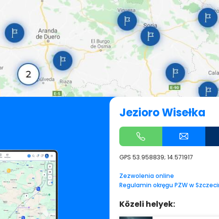
Jezioro Wisełka
GPS
53.958839; 14.571917
Zezwolenia online
Regulamin okręgu PZW w Szczeci
Közeli helyek: