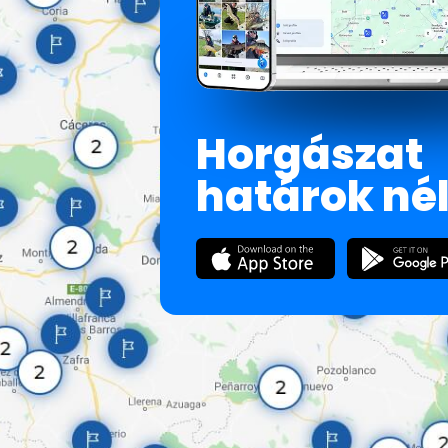
Horgászat
határok né