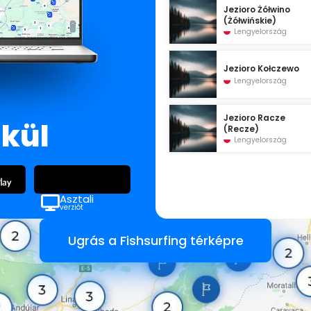
Jezioro Żółwino
(Żółwińskie)
Lengyelország
Jezioro Kołczewo
Lengyelország
Jezioro Racze
lkül
(Recze)
Lengyelország
Asztali
verziót
Ugrás a Fishsurfing térképre