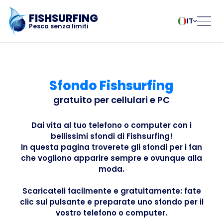
FISHSURFING
IT
Pesca senza limiti
Registrazione
български
Norsk
Čeština
Polski
Sfondo Fishsurfing
Dansk
Português
La casa
Deutsch
Românesc
gratuito per cellulari e PC
English
Pусский
Español
Slovenčina
Blog
Dai vita al tuo telefono o computer con i
bellissimi sfondi di Fishsurfing!
Français
Suomalainen
In questa pagina troverete gli sfondi per i fan
Italiano
Svenska
Informazioni
che vogliono apparire sempre e ovunque alla
Magyar
Türk
moda.
Nederlands
Українська
sull'applicazione
Scaricateli facilmente e gratuitamente: fate
clic sul pulsante e preparate uno sfondo per il
Fishsurfing
vostro telefono o computer.