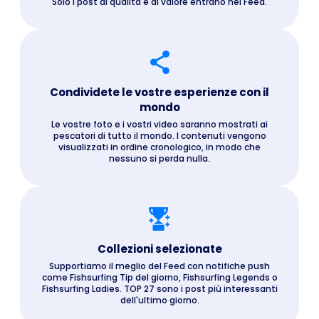
Solo i post di qualità e di valore entrano nel Feed.
Condividete le vostre esperienze con il
mondo
Le vostre foto e i vostri video saranno mostrati ai
pescatori di tutto il mondo. I contenuti vengono
visualizzati in ordine cronologico, in modo che
nessuno si perda nulla.
Collezioni selezionate
Supportiamo il meglio del Feed con notifiche push
come Fishsurfing Tip del giorno, Fishsurfing Legends o
Fishsurfing Ladies. TOP 27 sono i post più interessanti
dell'ultimo giorno.