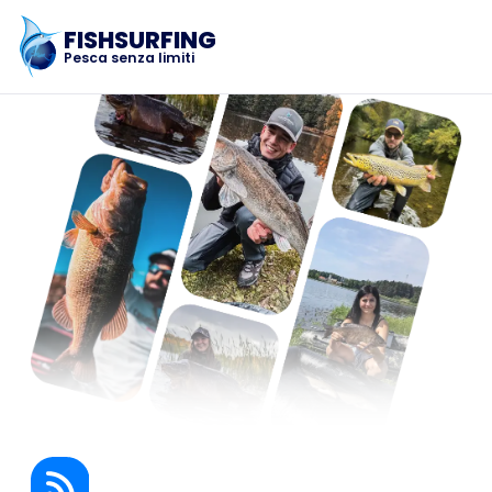
FISHSURFING
Pesca senza limiti
Registrazione
La casa
Blog
Informazioni sull'applicazio
Fishsurfing