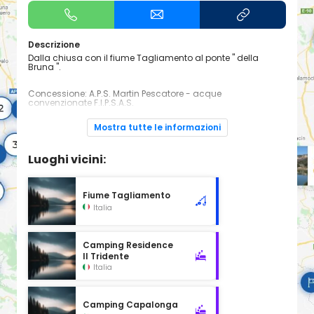
Descrizione
Dalla chiusa con il fiume Tagliamento al ponte " della
Bruna ".
Concessione: A.P.S. Martin Pescatore - acque
convenzionate F.I.P.S.A.S.
Come arrivare
Mostra tutte le informazioni
Uscita Autostrada A4 (VE-TS) Portogruaro Strada per
Bibione Mare dove sovrappassa il corso d'acqua in località
Cesarolo.
Luoghi vicini:
Catture possibili
Cavedano
Tinca
Blicca
Fiume Tagliamento
Pesce gatto
Italia
Carassio
Luccio
Persico reale
Triotto
Camping Residence
Tecniche di pesca
Il Tridente
Pesca a passata
Italia
Pesca al tocco alla trota
Pesca a fondo
Spinning al Piede
Informazioni
Camping Capalonga