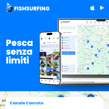
FISHSURFING
Pesca
senza
limiti
Canale Cavrato