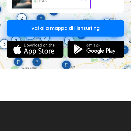
Italia
Obbligo di Tessera Federale:
SI
Attrezzato per diversamente abili:
NO
Tesserati subito
Contatti / Rilascio Permessi
Solo per periodo invernale Tesserino segna catture per trota
iridea
Vai alla mappa di Fishsurfing
A.P.S. Martin Pescatore via Conciliazione 146 - Cesarolo di
San Michele al Tagliamento