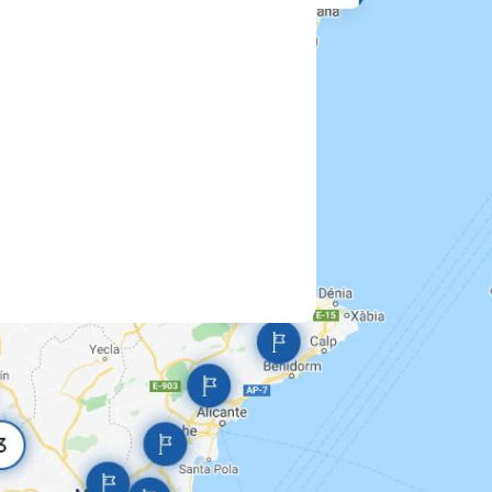
I
ili:
NO