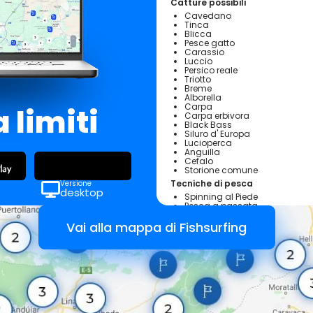
Catture possibili
Cavedano
Tinca
Blicca
Pesce gatto
Carassio
Luccio
Persico reale
Triotto
Breme
Alborella
Carpa
 limiti
Carpa erbivora
Black Bass
Siluro d' Europa
Lucioperca
Anguilla
Cefalo
Storione comune
Tecniche di pesca
Versione
desktop
Spinning al Piede
Pesca a passata
Pesca a fondo
Feeder/Ledgering
Vai alla mappa di Fishsurfing
Pesca con la roubaisienne
Carp-fishing
Informazioni
Obbligo di Tessera Federale:
S
Attrezzato per diversamente ab
Tesserati subito
Regolamento interno