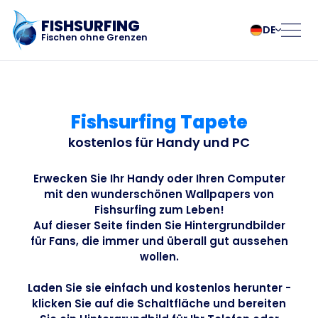
FISHSURFING
DE
Fischen ohne Grenzen
Registrierung
български
Norsk
Čeština
Polski
Fishsurfing Tapete
Dansk
Português
Startseite
Deutsch
Românesc
kostenlos für Handy und PC
English
Pусский
Español
Slovenčina
Blog
Erwecken Sie Ihr Handy oder Ihren Computer
mit den wunderschönen Wallpapers von
Français
Suomalainen
Fishsurfing zum Leben!
Italiano
Svenska
Über die App
Auf dieser Seite finden Sie Hintergrundbilder
Magyar
Türk
für Fans, die immer und überall gut aussehen
Nederlands
Українська
wollen.
Fishsurfing
Laden Sie sie einfach und kostenlos herunter -
klicken Sie auf die Schaltfläche und bereiten