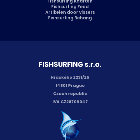
Fishsurfing Kaarten
Fishsurfing Feed
Artikelen door vissers
Fishsurfing Behang
FISH­SURFING s.r.o.
Hráského 2231/25
14801 Prague
Czech republic
IVA CZ28709047