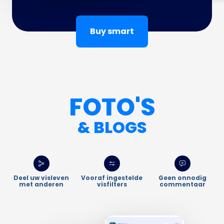
Buy smart
FOTO'S
& BLOGS
Deel uw visleven
Vooraf ingestelde
Geen onnodig
met anderen
visfilters
commentaar