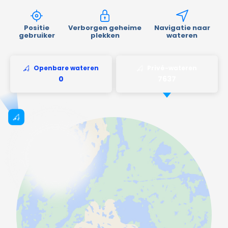
Positie
Verborgen geheime
Navigatie naar
gebruiker
plekken
wateren
Openbare wateren
Privé-wateren
Anglers Retreat
Frankrijk
EDS Villomar
Spanje
Върбака
Bulgarije