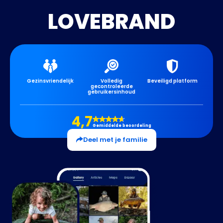
LOVEBRAND
Gezinsvriendelijk
Volledig
Beveiligd platform
gecontroleerde
gebruikersinhoud
4,7
Gemiddelde beoordeling
Deel met je familie