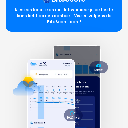
Kies een locatie en ontdek wanneer je de beste
kans hebt op een aanbeet. Vissen volgens de
BiteScore loont!
12mm
1023hPa