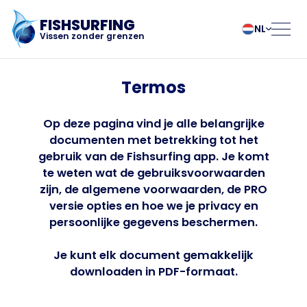
FISHSURFING
NL
Vissen zonder grenzen
Regitratie
български
Norsk
Termos
Čeština
Polski
Dansk
Português
Op deze pagina vind je alle belangrijke
Home
Deutsch
Românesc
documenten met betrekking tot het
English
Pусский
gebruik van de Fishsurfing app. Je komt
Español
Slovenčina
Blog
te weten wat de gebruiksvoorwaarden
zijn, de algemene voorwaarden, de PRO
Français
Suomalainen
versie opties en hoe we je privacy en
Italiano
Svenska
Over de app
persoonlijke gegevens beschermen.
Magyar
Türk
Nederlands
Українська
Fishsurfing
Je kunt elk document gemakkelijk
downloaden in PDF-formaat.