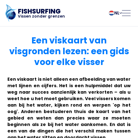
FISHSURFING
NL
Vissen zonder grenzen
Regitratie
български
Norsk
Een viskaart van
Čeština
Polski
visgronden lezen: een gids
Dansk
Português
voor elke visser
Home
Deutsch
Românesc
English
Pусский
Español
Slovenčina
Blog
Een viskaart is niet alleen een afbeelding van water
Français
Suomalainen
met lijnen en cijfers. Het is een hulpmiddel dat uw
weg naar succes aanzienlijk kan verkorten – als u
Italiano
Svenska
Over de app
weet hoe u het moet gebruiken. Veel vissers komen
Magyar
Türk
aan bij het water, kijken rond en werpen 'op het
Nederlands
Українська
oog'. Anderen bestuderen thuis de kaart van het
Fishsurfing
gebied en weten dan precies waar ze moeten
beginnen als ze bij het water aankomen. En dat is
een van de dingen die het verschil maken tussen
aan het water zitten en doordacht vissen.