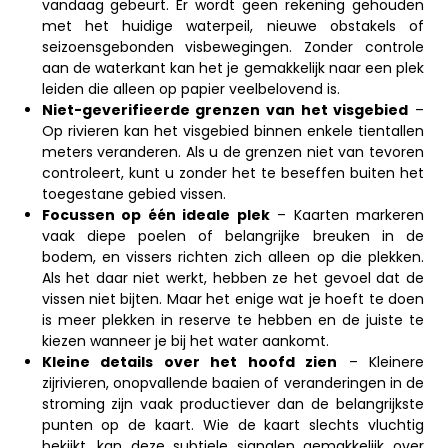
vandaag gebeurt. Er wordt geen rekening gehouden
met het huidige waterpeil, nieuwe obstakels of
seizoensgebonden visbewegingen. Zonder controle
aan de waterkant kan het je gemakkelijk naar een plek
leiden die alleen op papier veelbelovend is.
Niet-geverifieerde grenzen van het visgebied
–
Op rivieren kan het visgebied binnen enkele tientallen
meters veranderen. Als u de grenzen niet van tevoren
controleert, kunt u zonder het te beseffen buiten het
toegestane gebied vissen.
Focussen op één ideale plek
– Kaarten markeren
vaak diepe poelen of belangrijke breuken in de
bodem, en vissers richten zich alleen op die plekken.
Als het daar niet werkt, hebben ze het gevoel dat de
vissen niet bijten. Maar het enige wat je hoeft te doen
is meer plekken in reserve te hebben en de juiste te
kiezen wanneer je bij het water aankomt.
Kleine details over het hoofd zien
– Kleinere
zijrivieren, onopvallende baaien of veranderingen in de
stroming zijn vaak productiever dan de belangrijkste
punten op de kaart. Wie de kaart slechts vluchtig
bekijkt, kan deze subtiele signalen gemakkelijk over