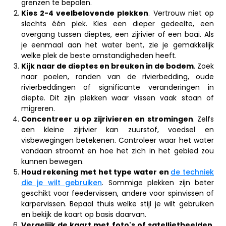
grenzen te bepalen.
Kies 2-4 veelbelovende plekken
. Vertrouw niet op
slechts één plek. Kies een dieper gedeelte, een
overgang tussen dieptes, een zijrivier of een baai. Als
je eenmaal aan het water bent, zie je gemakkelijk
welke plek de beste omstandigheden heeft.
Kijk naar de dieptes en breuken in de bodem
. Zoek
naar poelen, randen van de rivierbedding, oude
rivierbeddingen of significante veranderingen in
diepte. Dit zijn plekken waar vissen vaak staan of
migreren.
Concentreer u op zijrivieren en stromingen
. Zelfs
een kleine zijrivier kan zuurstof, voedsel en
visbewegingen betekenen. Controleer waar het water
vandaan stroomt en hoe het zich in het gebied zou
kunnen bewegen.
Houd rekening met het type water en
de techniek
die je wilt gebruiken
. Sommige plekken zijn beter
geschikt voor feedervissen, andere voor spinvissen of
karpervissen. Bepaal thuis welke stijl je wilt gebruiken
en bekijk de kaart op basis daarvan.
Vergelijk de kaart met foto's of satellietbeelden
.