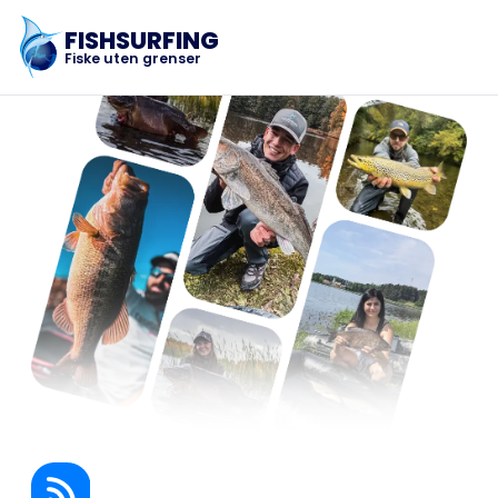
FISHSURFING
Fiske uten grenser
Registrering
Hjem
Blogg
Om appen
Fishsurfing