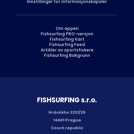
Innstillinger for informasjonskapsler
Om appen
Fishsurfing PRO-versjon
Fishsurfing Kart
Fishsurfing Feed
Artikler av sportsfiskere
Fishsurfing Bakgrunn
FISH­SURFING s.r.o.
Hráského 2231/25
14801 Prague
Czech republic