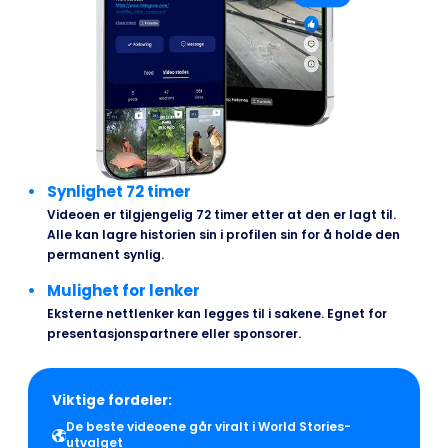
Synlighet 72 timer
Videoen er tilgjengelig 72 timer etter at den er lagt til.
Alle kan lagre historien sin i profilen sin for å holde den
permanent synlig.
Mulighet for lenker
Eksterne nettlenker kan legges til i sakene. Egnet for
presentasjonspartnere eller sponsorer.
Viktige fordeler:
De beste videoene går viralt i World Stories-
utvalget