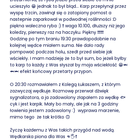
ucieszyło 😁 jednak to był błąd... Karp przepłynął przez
wyspę trzcin, zawinął się o zatopiony pomost a
nastepnie zaparkował w podwodnej roślinności :D
piękna waleczna ryba :) ❗ waga 10.100, dłuższy niż jego
koledzy, pierwszy raz na haczyku. Piękny ❗❗❗❗
Godzinę po tym braniu 19:30 prawdopodobnie na
kolejnej wędce miałem suma. Nie dało rady
pompować podczas holu, szedł przed siebie jak
wściekły. I mam nadzieję że to był sum, bo jeżeli byłby
to karp to każdy z Was słyszał by moja wściekłość 😁🦈
🦈🦈 efekt końcowy przetarty przypon.
O 20:30 rozmawiałem z Kolegą Łukaszem, z którym
zazwyczaj wędkuje. Rozmowę przerwał dźwięk
sygnalizatora, a ja zadowolony złapałem za wędkę 🐟
cyk i jest karpik. Mały bo mały, ale jak na 3 godziny
łowienia jestem zadowolony :) wyprawa marzenie,
mimo tego że tak krótko 🙃
Życzę każdemu z Was takich przygód nad wodą.
Wędkarska piona dla Was 👊🖐️❗