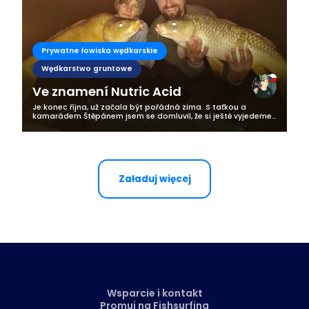
Prywatne łowiska wędkarskie
Wędkarstwo gruntowe
Ve znamení Nutric Acid
Je konec října, už začala být pořádná zima. S taťkou a
kamarádem Štěpánem jsem se domluvil, že si ještě vyjedeme
na soukromou vodu. Nastal onen den a já se nemohl dočkat.
Vyjeli jsme kolem půl...
Załaduj więcej
Wsparcie i kontakt
Promuj na Fishsurfing