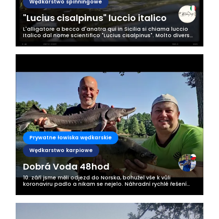
Wędkarstwo spinningowe
"Lucius cisalpinus" luccio italico
L'alligatore a becco d'anatra qui in Sicilia si chiama luccio
Italico dal nome scientifico "Lucius cisalpinus". Molto diverso
dal vicino parente northern pike "exsos lucius". Vive
serenamente in...
Prywatne łowiska wędkarskie
Wędkarstwo karpiowe
Dobrá Voda 48hod
10. září jsme měli odjezd do Norska, bohužel vše k vůli
koronaviru padlo a nikam se nejelo. Náhradní rychlé řešení
bylo sehnat soukromý revír a vyrazit na 48hod na vodu a to
se povedlo a vydařilo...