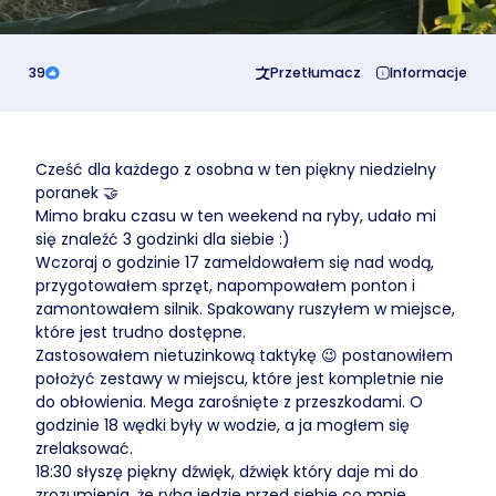
39
Przetłumacz
Informacje
Cześć dla każdego z osobna w ten piękny niedzielny
poranek 🤝
Mimo braku czasu w ten weekend na ryby, udało mi
się znaleźć 3 godzinki dla siebie :)
Wczoraj o godzinie 17 zameldowałem się nad wodą,
przygotowałem sprzęt, napompowałem ponton i
zamontowałem silnik. Spakowany ruszyłem w miejsce,
które jest trudno dostępne.
Zastosowałem nietuzinkową taktykę 😉 postanowiłem
położyć zestawy w miejscu, które jest kompletnie nie
do obłowienia. Mega zarośnięte z przeszkodami. O
godzinie 18 wędki były w wodzie, a ja mogłem się
zrelaksować.
18:30 słyszę piękny dźwięk, dźwięk który daje mi do
zrozumienia, że ryba jedzie przed siebie co mnie