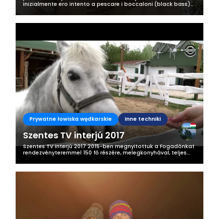
inizialmente ero intento a pescare i boccaloni (black bass)
poi a sorpresa un persico reale di dimensioni personalmente
mai viste dal vivo...
Prywatne łowiska wędkarskie
Inne techniki
Szentes TV interjú 2017
Szentes TV interjú 2017 2015-ben megnyitottuk a Fogadónkat
rendezvényteremmel 150 fő részére, melegkonyhával, teljes
infrastruktúrával. Két terasszal rendelkezik a fogadó, ahol
egyszerre több...