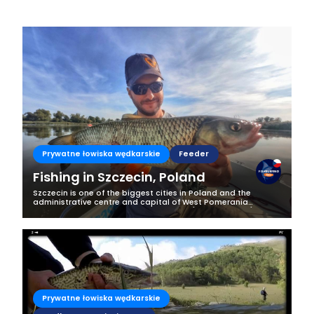
Prywatne łowiska wędkarskie
Feeder
Fishing in Szczecin, Poland
Szczecin is one of the biggest cities in Poland and the
administrative centre and capital of West Pomerania
province. It is located on the Oder river (Odra in Polish) which
is the second longest...
Prywatne łowiska wędkarskie