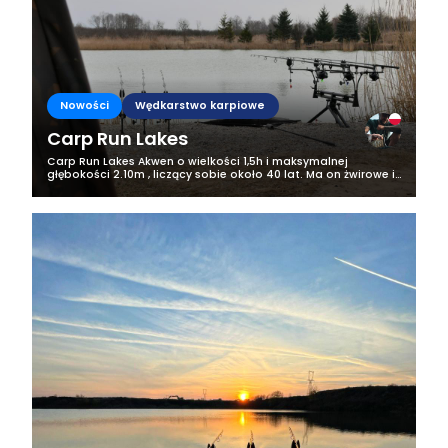
Nowości
Wędkarstwo karpiowe
Carp Run Lakes
Carp Run Lakes Akwen o wielkości 1,5h i maksymalnej
głębokości 2.10m , liczący sobie około 40 lat. Ma on żwirowe i
muliste dno, na linii brzegowej znajdują się trzciny, jest
również wyspa. Akwen...