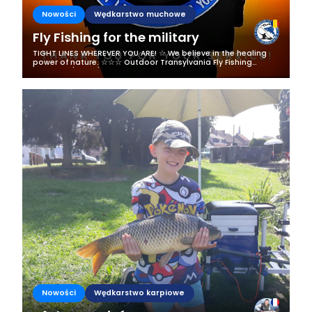
Nowości
Wędkarstwo muchowe
Fly Fishing for the military
TIGHT LINES WHEREVER YOU ARE! ☆ We believe in the healing
power of nature. ☆☆☆ Outdoor Transylvania Fly Fishing
Romania (OTFFR) is happy to officially announce the launch
of our program OTFFR-M (...
Nowości
Wędkarstwo karpiowe