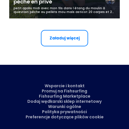
pêche en privé
petit après midi avec mon fils dans l étang du moulin à
quievrain pêche au pellets mou maïs asticot 20 carpes et 26
decroches avec le fiston un amusement toute l après midi un
très belle étang en...
Załaduj więcej
Wsparcie i kontakt
Promuj na Fishsurfing
Fishsurfing Marketplace
Dodaj wędkarski sklep internetowy
Warunki ogólne
Polityka prywatności
Preferencje dotyczące plików cookie