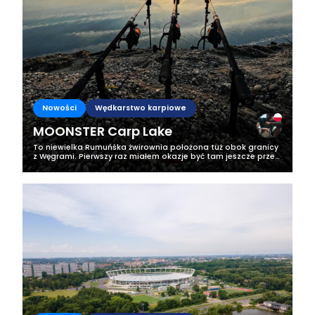
Nowości
Wędkarstwo karpiowe
MOONSTER Carp Lake
To niewielka Rumuńśka żwirownia położona tuż obok granicy
z Węgrami. Pierwszy raz miałem okazje być tam jeszcze przed
oficjalnym otwarciem tej wody, która na pierwszy rzut oka nie
jest za bardzo...