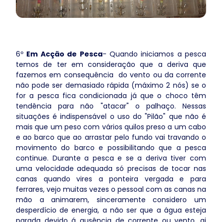
6º
Em Acção de Pesca
- Quando iniciamos a pesca
temos de ter em consideração que a deriva que
fazemos em consequência do vento ou da corrente
não pode ser demasiado rápida (máximo 2 nós) se o
for a pesca fica condicionada já que o choco têm
tendência para não "atacar" o palhaço. Nessas
situações é indispensável o uso do "Pilão" que não é
mais que um peso com vários quilos preso a um cabo
e ao barco que ao arrastar pelo fundo vai travando o
movimento do barco e possibilitando que a pesca
continue. Durante a pesca e se a deriva tiver com
uma velocidade adequada só precisas de tocar nas
canas quando vires a ponteira vergada e para
ferrares, vejo muitas vezes o pessoal com as canas na
mão a animarem, sinceramente considero um
desperdício de energia, a não ser que a água esteja
parada devido á ausência de corrente ou vento, ai