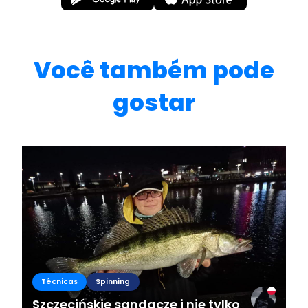
Você também pode
gostar
Técnicas
Spinning
Szczecińskie sandacze i nie tylko