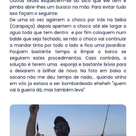
Outras vezes esquecem-se do bico que ele tem e
pimba abre-lhes um buraco na mão. Para evitar tudo
isso façam o seguinte:
De uma só vez agarrem o choco por trás na Seiba
(Carapaça) depois apertem o choco até ele largar a
agua toda que tem dentro e por fim coloquem num
balde que seja fechado, se não o choco vai continuar
a mandar tinta por todo o lado e fica uma javardice.
Poupam bastante tempo a limpar o barco se
seguirem estes procedimentos. Caso contrário, a
solução é terem uma esponja e bastante lixívia para
o deixarem a brilhar de novo. Na foto em baixo o
sacana não me deu tempo de nada... quando vinha
em vôo ja estava a ser bombardeado eheheh "quem
vai à guerra dá, mas também leva"