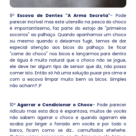
9º
Escova de Dentes "A Arma Secreta"
- Pode
parecer incrível mas este utensílio na pesca do choco
é importantíssimo, faz parte do estojo de "primeiros
socorros" ao palhaço. Quando apanhamos um choco
ou mesmo quando o deixamos fugir, temos de dar
especial atenção aos bicos do palhaço. Se ficar
"carne do choco" nos bicos e lançarmos para dentro
de água é muito natural que o choco não se jogue,
ele deve ter algum tipo de sensor que diz, não posso
comer isto. Então só há uma solução puxar pra cima e
com a escova limpar muito bem os bicos. Simples
não acham? ;P
10º
Agarrar e Condicionar o Choco
- Pode parecer
ridículo mas esta dica é espantosa, muitos de vocês
não sabem agarrar o choco e quando agarram ele
acaba por largar o forrado em vocês e por todo o
barco, ficam como se diz... camuflados ehehehe.