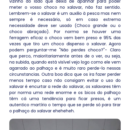
vizinho do lado que deixa de apanhar para poder
meter o vosso choco no xalavar, não faz sentido.
Lembrem-se o xalavar é um auxilio à pesca mas nem
sempre é necessário, só em caso extrema
necessidade deve ser usado (Choco grande ou o
choco abraçado). Por norma se houver uma
ferragem eficaz o choco vem bem preso e 95% das
vezes que tiro um choco dispenso o xalavar. Agora
podem perguntar-me "Não perdes choco?"- Claro
que perco, maioritariamente antes de o ver, ou seja,
na subida, quando está visível vejo logo como ele vem
agarrado ao palhaço e é muito raro perde-lo nessas
circunstancias. Outra boa dica que os ira fazer perder
menos tempo caso não consigam evitar o uso do
xalavar é encurtar a rede do xalavar, os xalavares têm
por norma uma rede enorme e os bicos do palhaço
têm cá uma tendência para ficar presos, é um
autentico martírio o tempo que se perde só para tirar
o palhaço do xalavar eheheheh.