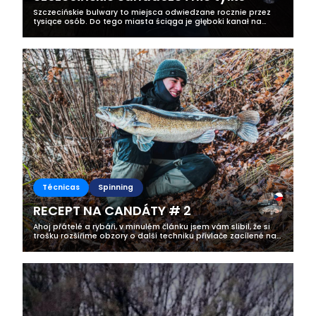
Szczecińskie bulwary to miejsca odwiedzane rocznie przez
tysiące osób. Do tego miasta ściąga je głęboki kanał na
którym w okresie zimowym bytuje niesamowita ilość
sandacza. Złowienie na tej wodzie...
Técnicas
Spinning
RECEPT NA CANDÁTY # 2
Ahoj přátelé a rybáři, v minulém článku jsem vám slíbil, že si
trošku rozšíříme obzory o další techniku přívlače zacílené na
candáty. Opět připomínám, že nejsem celoroční vláčkař ani
žádný...