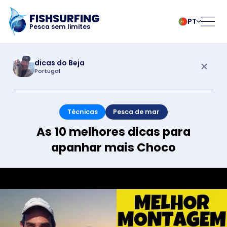
FISHSURFING
PT
Pesca sem limites
Registo
български
Norsk
dicas do Beja
Portugal
Čeština
Polski
Dansk
Português
Início
Deutsch
Românesc
Técnicas
Pesca de mar
English
Pусский
Español
Slovenčina
Blogue
As 10 melhores dicas para
Français
Suomalainen
apanhar mais Choco
Italiano
Svenska
Sobre a aplicação
Magyar
Türk
Nederlands
Українська
Fishsurfing