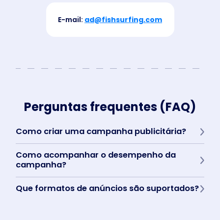
E-mail:
ad@fishsurfing.com
Perguntas frequentes (FAQ)
Como criar uma campanha publicitária?
Faça login no
Business Manager
, crie uma campanha e
Como acompanhar o desempenho da
configure a segmentação. Se necessário, entre em contato
com nossa equipe de vendas.
campanha?
As estatísticas e os relatórios podem ser encontrados
Que formatos de anúncios são suportados?
diretamente no
Business Manager
.
PNG, JPEG, vídeo MP4 até 15 segundos.