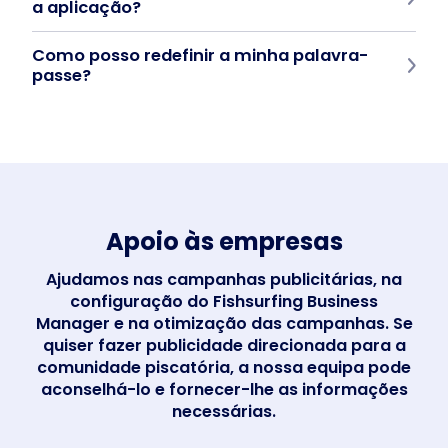
a aplicação?
Se você encontrar um erro, problema de login ou outro
Como posso redefinir a minha palavra-
problema de funcionalidade, envie um e-mail para
support@fishsurfing.com
. Nossa equipe irá orientá-lo e resolver
passe?
o problema o mais rápido possível.
Podes redefinir a tua palavra-passe diretamente na aplicação
Fishsurfing:
Abrir a página de início de sessão
Depois de introduzir uma palavra-passe incorrecta, clique
em "Esqueceu-se da sua palavra-passe?"
Introduza o seu e-mail e siga as instruções.
Em alternativa, contacte-nos através do
support@fishsurfing.com
.
Apoio às empresas
Ajudamos nas campanhas publicitárias, na
configuração do Fishsurfing Business
Manager e na otimização das campanhas. Se
quiser fazer publicidade direcionada para a
comunidade piscatória, a nossa equipa pode
aconselhá-lo e fornecer-lhe as informações
necessárias.