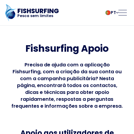
FISHSURFING
PT
Pesca sem limites
Registo
български
Norsk
Čeština
Polski
Fishsurfing Apoio
Dansk
Português
Início
Deutsch
Românesc
Precisa de ajuda com a aplicação
English
Pусский
Fishsurfing, com a criação da sua conta ou
Español
Slovenčina
Blogue
com a campanha publicitária? Nesta
Français
Suomalainen
página, encontrará todos os contactos,
Italiano
Svenska
Sobre a aplicação
dicas e técnicas para obter apoio
Magyar
Türk
rapidamente, respostas a perguntas
frequentes e informações sobre a empresa.
Nederlands
Українська
Fishsurfing
Apoio aos utilizadores de