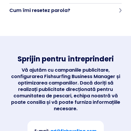
Dacă întâmpinați o eroare, o problemă de conectare sau altă
Cum îmi resetez parola?
problemă de funcționalitate, vă rugăm să ne trimiteți un e-mail
la
support@fishsurfing.com
. Echipa noastră vă va oferi sfaturi și
va rezolva problema cât mai repede posibil.
Vă resetați parola direct în aplicația Fishsurfing:
Deschideți pagina de conectare
După introducerea unei parole incorecte, faceți clic pe "V-ați
uitat parola?"
Introduceți adresa dvs. de e-mail și urmați instrucțiunile.
Alternativ, contactați-ne la
support@fishsurfing.com
.
Sprijin pentru întreprinderi
Vă ajutăm cu campaniile publicitare,
configurarea Fishsurfing Business Manager și
optimizarea campaniilor. Dacă doriți să
realizați publicitate direcționată pentru
comunitatea de pescari, echipa noastră vă
poate consilia și vă poate furniza informațiile
necesare.
E-mail:
ad@fishsurfing.com