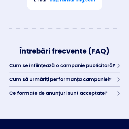
Întrebări frecvente (FAQ)
Cum se înființează o campanie publicitară?
Conectați-vă la
Business Manager
, creați o campanie și
Cum să urmăriți performanța campaniei?
configurați targetarea. Dacă este necesar, contactați echipa
noastră de vânzări.
Statisticile și rapoartele pot fi găsite direct în
Business Manager
.
Ce formate de anunțuri sunt acceptate?
PNG, JPEG, MP4 video până la 15 secunde.