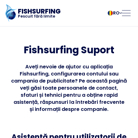
FISHSURFING
RO
Pescuit fără limite
Înregistrare
български
Norsk
Čeština
Polski
Fishsurfing Suport
Dansk
Português
Pagina de pornire
Deutsch
Românesc
Aveți nevoie de ajutor cu aplicația
English
Pусский
Fishsurfing, configurarea contului sau
Español
Slovenčina
Blog
campania de publicitate? Pe această pagină
Français
Suomalainen
veți găsi toate persoanele de contact,
Italiano
Svenska
Despre aplicație
sfaturi și tehnici pentru a obține rapid
Magyar
Türk
asistență, răspunsuri la întrebări frecvente
și informații despre companie.
Nederlands
Українська
Fishsurfing
Asistență pentru utilizatorii de