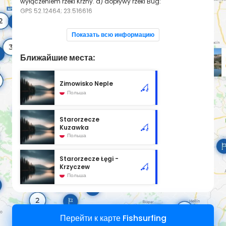
wyłączeniem rzeki Krzny. a) dopływy rzeki Bug:
GPS
52.12464; 23.516616
Regulamin połowu ryb
Показать всю информацию
http://www.pzw.org.pl/pliki/prezentacje/15/cms/szablony/
16159/pliki/regul_okreg_21.pdf
Ближайшие места:
Zimowisko Neple
Польша
Starorzecze
Kuzawka
Польша
Starorzecze Łęgi -
Krzyczew
Польша
Перейти к карте Fishsurfing