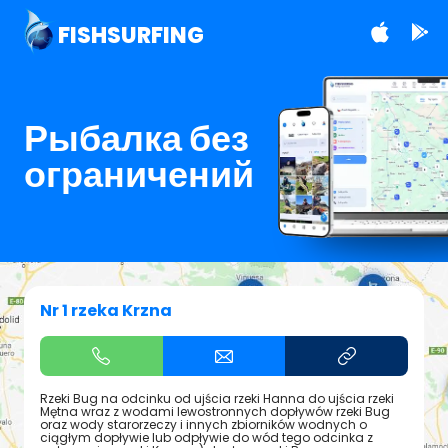
FISHSURFING
Рыбалка без
ограничений
Nr 1 rzeka Krzna
Rzeki Bug na odcinku od ujścia rzeki Hanna do ujścia rzeki
Mętna wraz z wodami lewostronnych dopływów rzeki Bug
oraz wody starorzeczy i innych zbiorników wodnych o
ciągłym dopływie lub odpływie do wód tego odcinka z