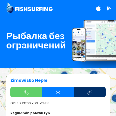
FISHSURFING
Рыбалка без
ограничений
Zimowisko Neple
GPS
52.132605; 23.524235
Regulamin połowu ryb