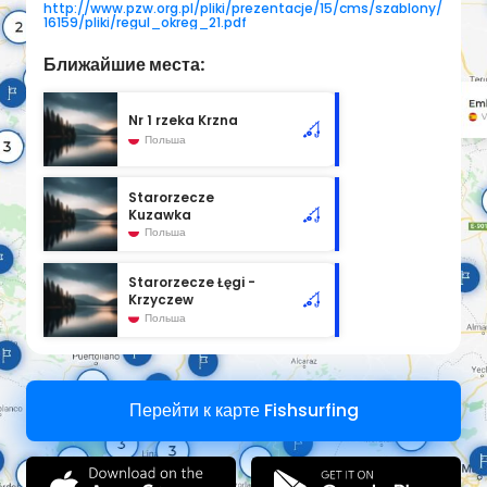
http://www.pzw.org.pl/pliki/prezentacje/15/cms/szablony/
16159/pliki/regul_okreg_21.pdf
Ближайшие места:
Nr 1 rzeka Krzna
Польша
Starorzecze
Kuzawka
Польша
Starorzecze Łęgi -
Krzyczew
Польша
Перейти к карте Fishsurfing