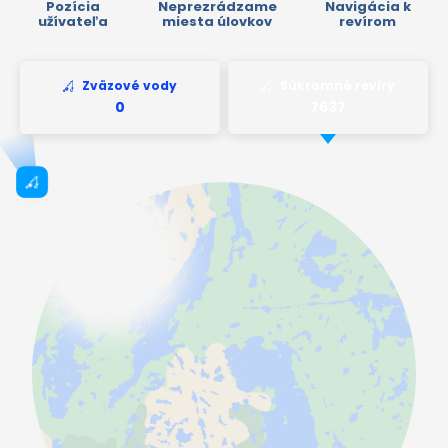
Pozícia
Neprezrádzame
Navigácia k
užívateľa
miesta úlovkov
revírom
Zväzové vody
Súkromné revíry
Coto Organyà
Španielsko
Dienststelle für Jagd,
Fischerei und Wildtiere
Švajčiarsko
De Leeghte
Holandsko