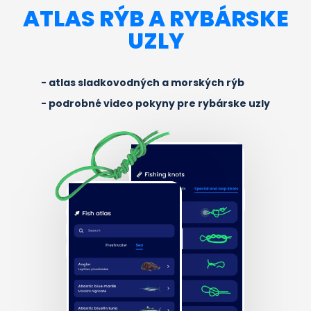
ATLAS RÝB A RYBÁRSKE
UZLY
atlas sladkovodných a morských rýb
podrobné video pokyny pre rybárske uzly