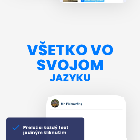
VŠETKO VO
SVOJOM
JAZYKU
Prelož si každý text
jediným kliknutím