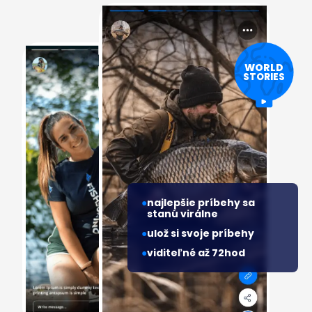
WORLD
STORIES
najlepšie príbehy sa
stanú virálne
ulož si svoje príbehy
viditeľné až 72hod