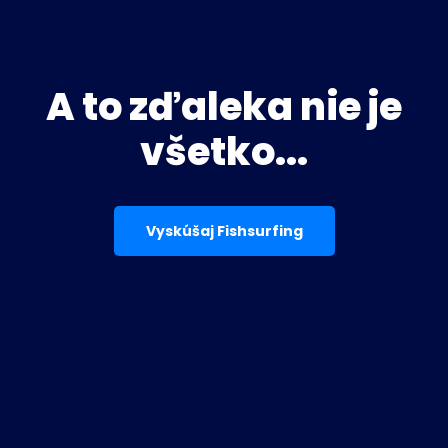
A to zďaleka nie je
všetko...
Vyskúšaj Fishsurfing