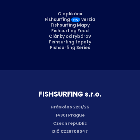
O aplikácii
Fishsurfing
verzia
Fishsurfing Mapy
Fishsurfing Feed
Články od rybárov
Fishsurfing tapety
Fishsurfing Series
FISH­SURFING s.r.o.
Hráského 2231/25
14801 Prague
Czech republic
DIČ CZ28709047