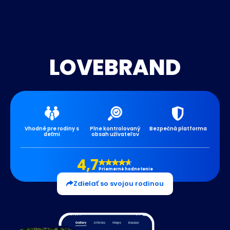
LOVEBRAND
Vhodné pre rodiny s
Plne kontrolovaný
Bezpečná platforma
deťmi
obsah užívateľov
4,7
Priemerné hodnotenie
Zdielať so svojou rodinou