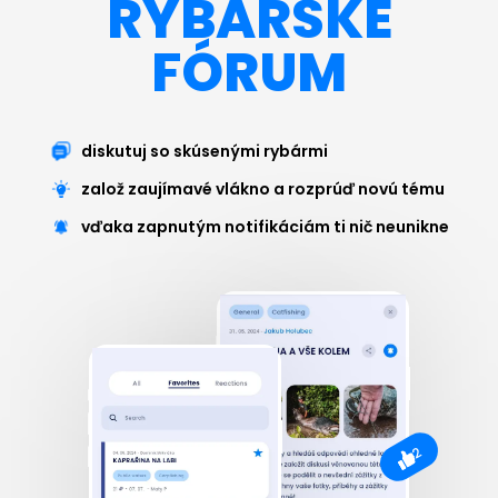
RYBÁRSKE
FÓRUM
diskutuj so skúsenými rybármi
založ zaujímavé vlákno a rozprúď novú tému
vďaka zapnutým notifikáciám ti nič neunikne
2