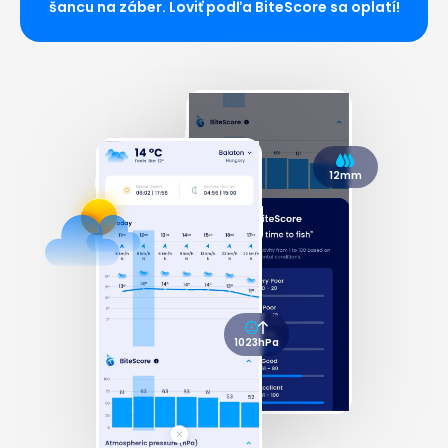
šancu na záber. Loviť podľa BiteScore sa oplatí!
12mm
1023hPa