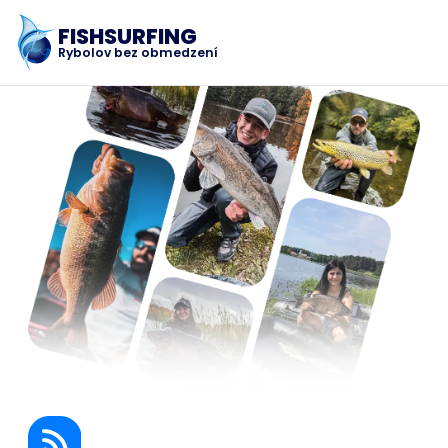
FISHSURFING
Rybolov bez obmedzení
Registrovať sa
Domovská stránka
Blog
O aplikácii
Fishsurfing