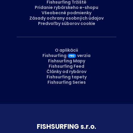
Fishsurfing Tržiště
Pridanie rybárskeho e-shopu
Všeobecné podmienky
Zásady ochrany osobných údajov
Predvoľby súborov cookie
O aplikácii
Fishsurfing
verzia
Fishsurfing Mapy
Fishsurfing Feed
Články od rybárov
Fishsurfing tapety
Fishsurfing Series
FISH­SURFING s.r.o.