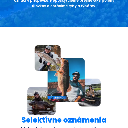
označí v príspevku. Neposkytujeme presné GPS polohy
úlovkov a chránime ryby a rybárov.
Selektívne oznámenia