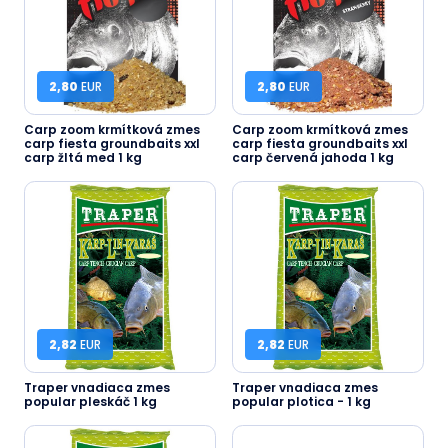
2,80
EUR
2,80
EUR
Carp zoom krmítková zmes
Carp zoom krmítková zmes
carp fiesta groundbaits xxl
carp fiesta groundbaits xxl
carp žltá med 1 kg
carp červená jahoda 1 kg
2,82
EUR
2,82
EUR
Traper vnadiaca zmes
Traper vnadiaca zmes
popular pleskáč 1 kg
popular plotica - 1 kg