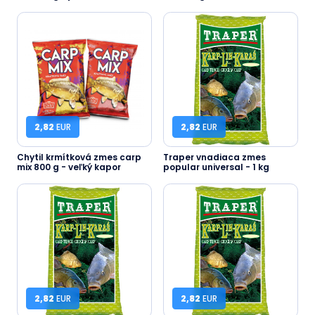
2,82
EUR
2,82
EUR
Chytil krmítková zmes carp
Traper vnadiaca zmes
mix 800 g - veľký kapor
popular universal - 1 kg
2,82
EUR
2,82
EUR