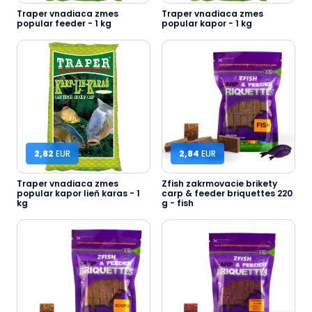
Traper vnadiaca zmes
Traper vnadiaca zmes
popular feeder - 1 kg
popular kapor - 1 kg
2,82
EUR
2,84
EUR
Traper vnadiaca zmes
Zfish zakrmovacie brikety
popular kapor lieň karas - 1
carp & feeder briquettes 220
kg
g - fish