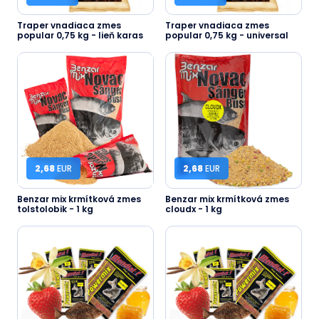
Traper vnadiaca zmes
Traper vnadiaca zmes
popular 0,75 kg - lieň karas
popular 0,75 kg - universal
2,68
EUR
2,68
EUR
Benzar mix krmítková zmes
Benzar mix krmítková zmes
tolstolobik - 1 kg
cloudx - 1 kg