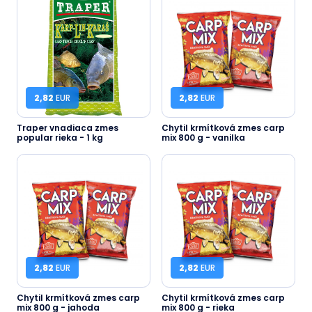
2,82
EUR
2,82
EUR
Traper vnadiaca zmes
Chytil krmítková zmes carp
popular rieka - 1 kg
mix 800 g - vanilka
2,82
EUR
2,82
EUR
Chytil krmítková zmes carp
Chytil krmítková zmes carp
mix 800 g - jahoda
mix 800 g - rieka