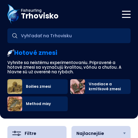
Fishsurfing
Trhovisko
Hotové zmesi
Vyhnite sa neistému experimentovaniu. Pripravené a
hotové zmesi sa vyznačujú kvalitou, vôňou a chuťou. A
hlavne sú už overené na rybách.
Vnadiace a
Boilies zmesi
krmítkové zmesi
Method mixy
Filtre
Najlacnejšie