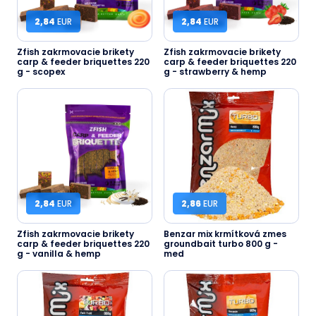
2,84
EUR
2,84
EUR
Zfish zakrmovacie brikety
Zfish zakrmovacie brikety
carp & feeder briquettes 220
carp & feeder briquettes 220
g - scopex
g - strawberry & hemp
2,84
EUR
2,86
EUR
Zfish zakrmovacie brikety
Benzar mix krmítková zmes
carp & feeder briquettes 220
groundbait turbo 800 g -
g - vanilla & hemp
med