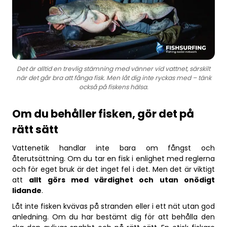
Det är alltid en trevlig stämning med vänner vid vattnet, särskilt
när det går bra att fånga fisk. Men låt dig inte ryckas med – tänk
också på fiskens hälsa.
Om du behåller fisken, gör det på
rätt sätt
Vattenetik handlar inte bara om fångst och
återutsättning. Om du tar en fisk i enlighet med reglerna
och för eget bruk är det inget fel i det. Men det är viktigt
att
allt görs med värdighet och utan onödigt
lidande
.
Låt inte fisken kvävas på stranden eller i ett nät utan god
anledning. Om du har bestämt dig för att behålla den