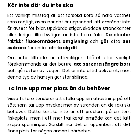
Kör inte där du inte ska
Ett vanligt misstag är att försöka köra så nära vattnet
som möjligt, även när det är uppenbart att området inte
är avsett för bilar. Uppkörda stigar, skadade strandkanter
eller leriga tillfartsvägar är inte bara fula.
De skadar
faktiskt
fiskeområdets omgivning
och
gör
ofta
det
svårare
för andra
att ta sig dit
.
Om inte tillträde är uttryckligen tillåtet eller vanligt
förekommande är det bättre
att parkera längre bort
och gå resten av vägen. Det är inte alltid bekvämt, men
denna typ av hänsyn gör stor skillnad.
Ta inte upp mer plats än du behöver
Vissa fiskare tenderar att ställa upp sin utrustning på ett
sätt som tar upp mycket mer av stranden än de faktiskt
behöver. Detta kanske inte är ett problem på en tom
fiskeplats, men i ett mer trafikerat område kan det lätt
skapa spänningar. Särskilt när det är uppenbart att det
finns plats för någon annan i närheten.