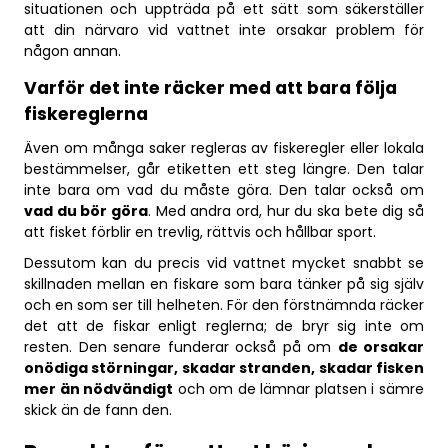
situationen och uppträda på ett sätt som säkerställer
att din närvaro vid vattnet inte orsakar problem för
någon annan.
Varför det inte räcker med att bara följa
fiskereglerna
Även om många saker regleras av fiskeregler eller lokala
bestämmelser, går etiketten ett steg längre. Den talar
inte bara om vad du måste göra. Den talar också om
vad du bör göra
. Med andra ord, hur du ska bete dig så
att fisket förblir en trevlig, rättvis och hållbar sport.
Dessutom kan du precis vid vattnet mycket snabbt se
skillnaden mellan en fiskare som bara tänker på sig själv
och en som ser till helheten. För den förstnämnda räcker
det att de fiskar enligt reglerna; de bryr sig inte om
resten. Den senare funderar också på om
de orsakar
onödiga störningar, skadar stranden, skadar fisken
mer än nödvändigt
och om de lämnar platsen i sämre
skick än de fann den.