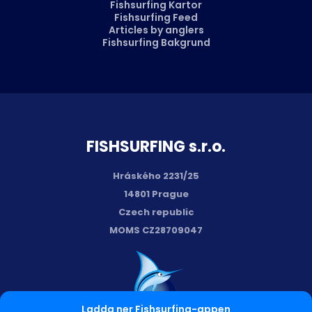
Fishsurfing Kartor
Fishsurfing Feed
Articles by anglers
Fishsurfing Bakgrund
FISH­SURFING s.r.o.
Hráského 2231/25
14801 Prague
Czech republic
MOMS CZ28709047
Ladda ner Fishsurfing-appen