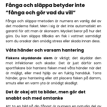
Fånga och släppa betyder inte
”fånga och gör vad du vill”
Fånga och släppa-metoden är numera en vanlig del av
det moderna fisket. Men i sig är det inte automatiskt en
garanti för att man är skonsam. Mycket beror på hur det
görs. Du kan släppa tillbaka en fisk i vattnet samtidigt
som du orsakar den onödig stress eller skada innan dess.
Våta händer och varsam hantering
Fiskens skyddande slem
är viktigt; det skyddar den
mot infektioner och skador. Det är just därför som
sportfiskare bör hantera fisken med våta händer när det
är möjligt, eller med hjälp av en fuktig handduk. Torra
händer, grov hantering eller att placera fisken på damm,
smuts eller en varm yta är onödigt skadligt.
Det är okej att ta bilder, men gör det
snabbt och med omtanke
Att ta en bild på din fångst är numera en naturlig del av