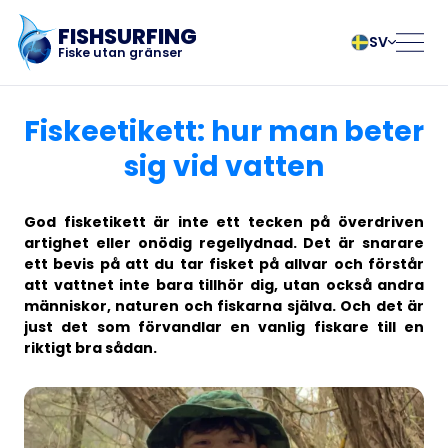
FISHSURFING
SV
Fiske utan gränser
Registrering
български
Norsk
Fiskeetikett: hur man beter
Čeština
Polski
sig vid vatten
Dansk
Português
Startsida
Deutsch
Românesc
God fisketikett är inte ett tecken på överdriven
English
Pусский
artighet eller onödig regellydnad. Det är snarare
Español
Slovenčina
Blogg
ett bevis på att du tar fisket på allvar och förstår
Français
Suomalainen
att vattnet inte bara tillhör dig, utan också andra
Italiano
Svenska
människor, naturen och fiskarna själva. Och det är
Om appen
just det som förvandlar en vanlig fiskare till en
Magyar
Türk
riktigt bra sådan.
Nederlands
Українська
Fishsurfing