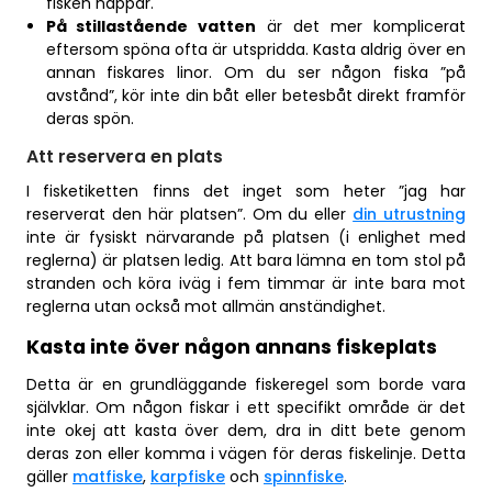
fisken nappar.
På stillastående vatten
är det mer komplicerat
eftersom spöna ofta är utspridda. Kasta aldrig över en
annan fiskares linor. Om du ser någon fiska ”på
avstånd”, kör inte din båt eller betesbåt direkt framför
deras spön.
Att reservera en plats
I fisketiketten finns det inget som heter ”jag har
reserverat den här platsen”. Om du eller
din utrustning
inte är fysiskt närvarande på platsen (i enlighet med
reglerna) är platsen ledig. Att bara lämna en tom stol på
stranden och köra iväg i fem timmar är inte bara mot
reglerna utan också mot allmän anständighet.
Kasta inte över någon annans fiskeplats
Detta är en grundläggande fiskeregel som borde vara
självklar. Om någon fiskar i ett specifikt område är det
inte okej att kasta över dem, dra in ditt bete genom
deras zon eller komma i vägen för deras fiskelinje. Detta
gäller
matfiske
,
karpfiske
och
spinnfiske
.