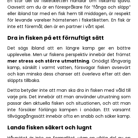
En stor del av fisketiketten handlar om fiskarna själva.
Oavsett om du är en förespråkare för ”fånga och släpp”
eller ibland tar med en fisk hem till middagen, är respekt
för levande varelser hörnstenen i fisketiketten. En fisk är
inte ett föremål; den är en partner i vårt spel.
Dra in fisken på ett förnuftigt sätt
Det sägs ibland att en längre kamp ger en bättre
upplevelse. Men ur fiskens perspektiv innebär det främst
mer stress och större utmattning
. Onödigt långvarig
kamp, särskilt i varmt vatten, försvagar fisken avsevärt
och kan minska dess chanser att överleva efter att den
släppts tillbaka.
Detta betyder inte att man ska dra in fisken med våld till
varje pris. Det innebär att man använder utrustning som
passar den aktuella fisken och situationen, och att man
inte försöker förlänga kampen i onödan. Ett varsamt
tillvägagångssätt innebär ofta en snabb och säker kamp.
Landa fisken säkert och lugnt
Håvnätet är inte en formalitet, utan en viktig del av en