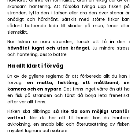
skonsam hantering. Att försöka tvinga upp fisken på
stranden, lyfta den i tafsen eller dra den över stenar är
onödigt och hårdhänt. Särskilt med större fiskar kan
sådant beteende leda till skador på mun, fenor eller
slemskikt.
När fisken är nära stranden, försök att få
in
den
i
håvnätet lugnt och utan krångel
. Ju mindre stress
och hantering, desto bättre.
Ha allt klart i förväg
En av de gyllene reglerna är att förbereda allt du kan i
förväg:
en matta, fisktång, ett måttband, en
kamera och en nypare
. Det finns inget värre än att ha
en fisk på stranden och först då börja leta frenetiskt
efter var allt finns.
Fisken ska tillbringa
så lite tid som möjligt utanför
vattnet
. När du har allt till hands kan du hantera
avkrokning, en snabb bild och återutsättning av fisken
mycket lugnare och säkrare.