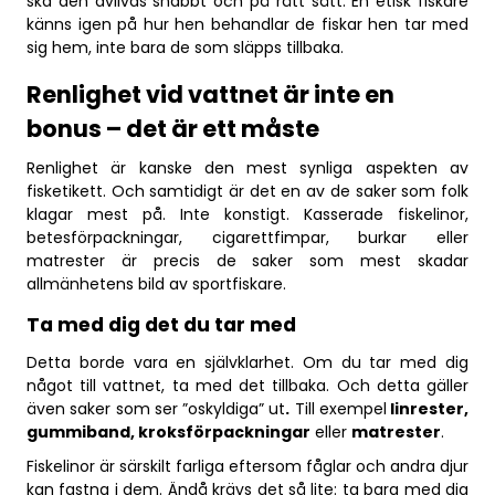
ska den avlivas snabbt och på rätt sätt. En etisk fiskare
känns igen på hur hen behandlar de fiskar hen tar med
sig hem, inte bara de som släpps tillbaka.
Renlighet vid vattnet är inte en
bonus – det är ett måste
Renlighet är kanske den mest synliga aspekten av
fisketikett. Och samtidigt är det en av de saker som folk
klagar mest på. Inte konstigt. Kasserade fiskelinor,
betesförpackningar, cigarettfimpar, burkar eller
matrester är precis de saker som mest skadar
allmänhetens bild av sportfiskare.
Ta med dig det du tar med
Detta borde vara en självklarhet. Om du tar med dig
något till vattnet, ta med det tillbaka. Och detta gäller
även saker som ser ”oskyldiga” ut
.
Till exempel
linrester,
gummiband, kroksförpackningar
eller
matrester
.
Fiskelinor är särskilt farliga eftersom fåglar och andra djur
kan fastna i dem. Ändå krävs det så lite: ta bara med dig