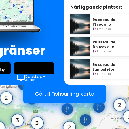
Närliggande platser:
Ruisseau de
l'Espagno
Frankrike
Ruisseau de
gränser
Douzevielle
Frankrike
Ruisseau de
Lamoulette
Frankrike
Desktop-
version
Gå till Fishsurfing karta