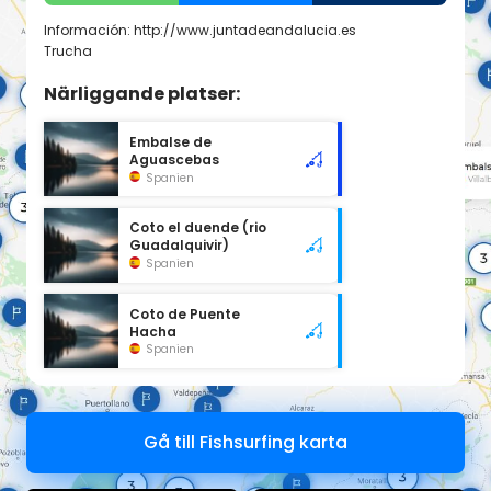
Información: http://www.juntadeandalucia.es
Trucha
Närliggande platser:
Embalse de
Aguascebas
Spanien
Coto el duende (rio
Guadalquivir)
Spanien
Coto de Puente
Hacha
Spanien
Gå till Fishsurfing karta