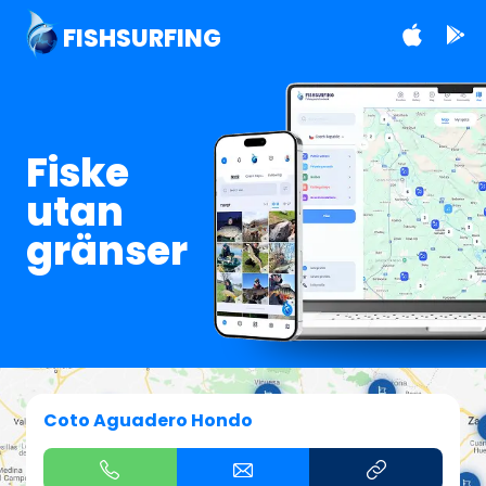
FISHSURFING
Fiske
utan
gränser
Coto Aguadero Hondo