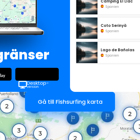
Càmping El Llac
Spanien
Coto Serinyà
Spanien
gränser
Lago de Bañolas
Spanien
Desktop-
version
Gå till Fishsurfing karta