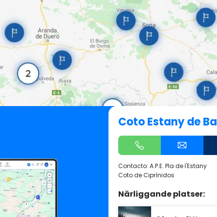
Coto Estany de B
Contacto: A.P.E. Pla de l'Estany
Coto de Ciprínidos
Närliggande platser: