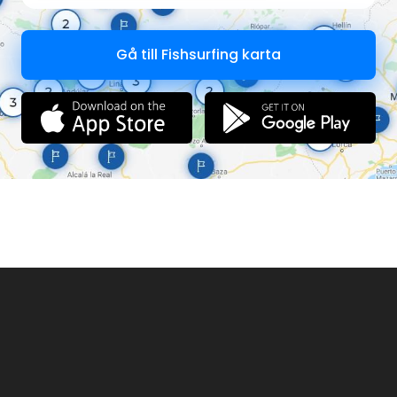
Gå till Fishsurfing karta