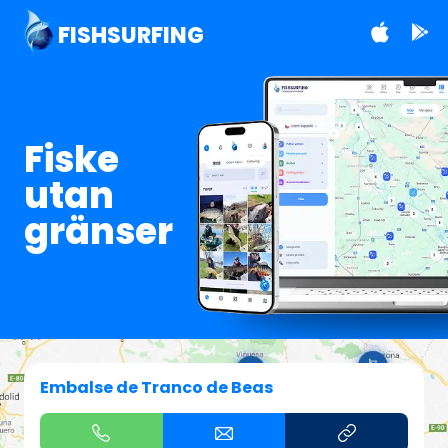
FISHSURFING
Fiske
utan
gränser
Embalse de Tranco de Beas