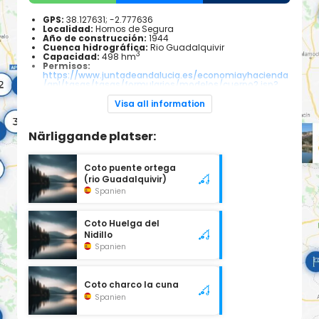
GPS:
38.127631; -2.777636
Localidad:
Hornos de Segura
Año de construcción:
1944
Cuenca hidrográfica:
Rio Guadalquivir
3
Capacidad:
498 hm
Permisos:
https://www.juntadeandalucia.es/economiayhacienda
/apl/tasas/tasas/formularios/modelos/cuerpo2.jsp?
codConsejeria=AG&codigoTasa=2
Navegación:
No navegable
Visa all information
Especies piscícolas:
Trucha, boga, carpa, black bass,
barbo
Närliggande platser:
Coto puente ortega
(rio Guadalquivir)
Spanien
Coto Huelga del
Nidillo
Spanien
Coto charco la cuna
Spanien